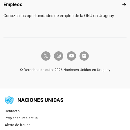
Empleos
Emp
Conozca las oportunidades de empleo de la ONU en Uruguay.
twitter-x
instagram
youtube
flickr
© Derechos de autor 2026 Naciones Unidas en Uruguay
NACIONES UNIDAS
Contacto
Global U.N. menu
Propiedad intelectual
Alerta de fraude