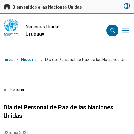
Saltar a contenido principal
Bienvenidos a las Naciones Unidas
UN Logo
Naciones Unidas
Uruguay
NACIONES UNIDAS
URUGUAY
Coordenadas dentro de la ruta de navegación
Inicio
/
Historias
/
Día del Personal de Paz de las Naciones Unidas
Historia
Día del Personal de Paz de las Naciones
Unidas
02 junio 2025