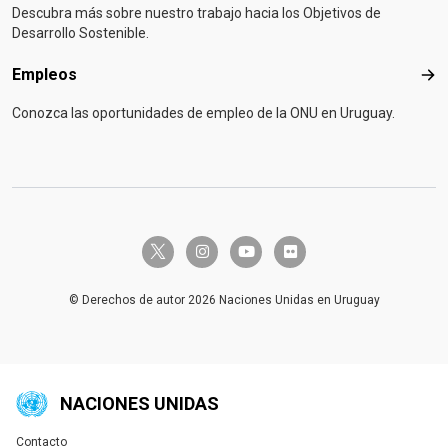
Descubra más sobre nuestro trabajo hacia los Objetivos de
Desarrollo Sostenible.
Empleos
Emp
Conozca las oportunidades de empleo de la ONU en Uruguay.
twitter-x
instagram
youtube
flickr
© Derechos de autor 2026 Naciones Unidas en Uruguay
NACIONES UNIDAS
Contacto
Global U.N. menu