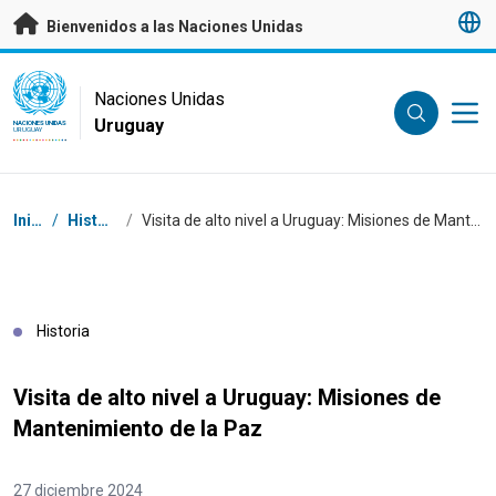
Saltar a contenido principal
Bienvenidos a las Naciones Unidas
UN Logo
Naciones Unidas
Uruguay
NACIONES UNIDAS
URUGUAY
Coordenadas dentro de la ruta de navegación
Inicio
/
Historias
/
Visita de alto nivel a Uruguay: Misiones de Mantenimiento de la Paz
Historia
Visita de alto nivel a Uruguay: Misiones de
Mantenimiento de la Paz
27 diciembre 2024