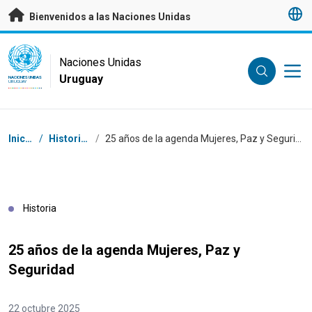
Saltar a contenido principal
Bienvenidos a las Naciones Unidas
UN Logo
Naciones Unidas
Uruguay
NACIONES UNIDAS
URUGUAY
Coordenadas dentro de la ruta de navegación
Inicio
/
Historias
/
25 años de la agenda Mujeres, Paz y Seguridad
Historia
25 años de la agenda Mujeres, Paz y
Seguridad
22 octubre 2025