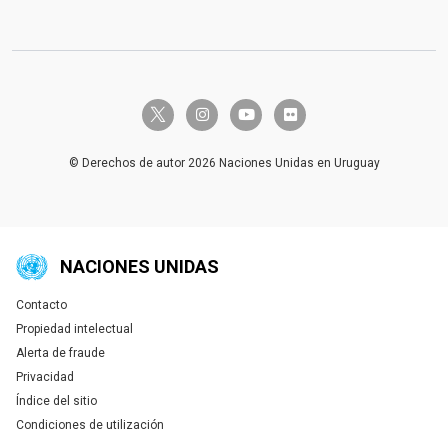
twitter-x
instagram
youtube
flickr
© Derechos de autor 2026 Naciones Unidas en Uruguay
NACIONES UNIDAS
Contacto
Global U.N. menu
Propiedad intelectual
Alerta de fraude
Privacidad
Índice del sitio
Condiciones de utilización