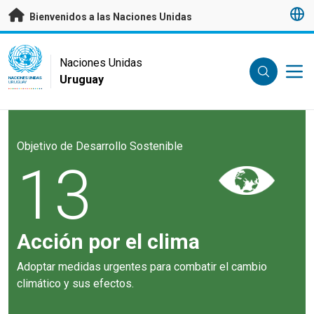
Saltar a contenido principal
Bienvenidos a las Naciones Unidas
UN Logo
Naciones Unidas
Uruguay
NACIONES UNIDAS
URUGUAY
Objetivo de Desarrollo Sostenible
13
Acción por el clima
Adoptar medidas urgentes para combatir el cambio
climático y sus efectos.