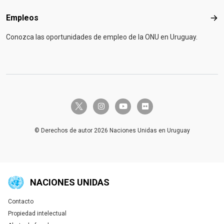
Empleos
Emp
Conozca las oportunidades de empleo de la ONU en Uruguay.
twitter-x
instagram
youtube
flickr
© Derechos de autor 2026 Naciones Unidas en Uruguay
NACIONES UNIDAS
Contacto
Global U.N. menu
Propiedad intelectual