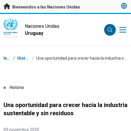
Saltar a contenido principal
Bienvenidos a las Naciones Unidas
UN Logo
Naciones Unidas
Uruguay
NACIONES UNIDAS
URUGUAY
Coordenadas dentro de la ruta de navegación
Inicio
/
Historias
/
Una oportunidad para crecer hacia la industria sustentable y sin residuos
Historia
Una oportunidad para crecer hacia la industria
sustentable y sin residuos
09 noviembre 2020