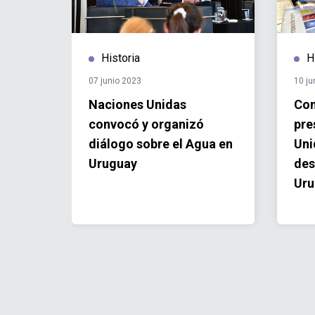
Historia
H
07 junio 2023
10 ju
res
Naciones Unidas
Con
n es
convocó y organizó
pre
diálogo sobre el Agua en
Uni
Uruguay
des
Uru