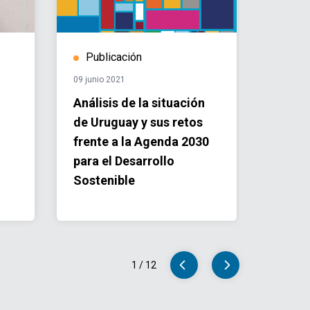
Publicación
Hist
09 junio 2021
11 mayo
Análisis de la situación
ONU U
de Uruguay y sus retos
Unive
frente a la Agenda 2030
el pr
para el Desarrollo
Soste
Sostenible
1
/
12