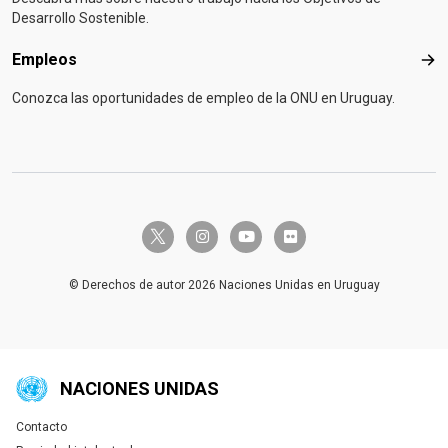
Desarrollo Sostenible.
Empleos
Emp
Conozca las oportunidades de empleo de la ONU en Uruguay.
twitter-x
instagram
youtube
flickr
© Derechos de autor 2026 Naciones Unidas en Uruguay
NACIONES UNIDAS
Contacto
Global U.N. menu