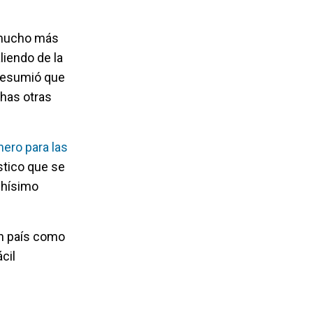
s mucho más
iendo de la
 resumió que
has otras
nero para las
stico que se
chísimo
un país como
cil