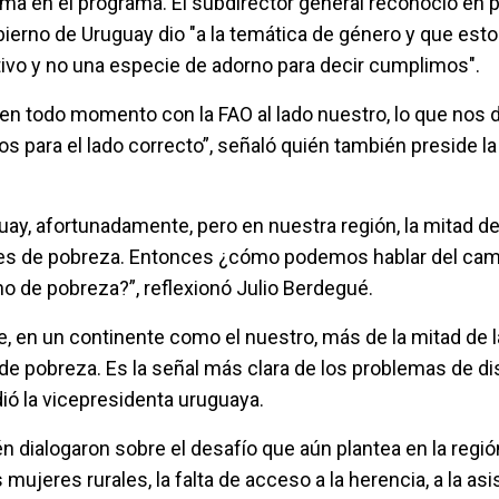
ma en el programa. El subdirector general reconoció en pa
bierno de Uruguay dio "a la temática de género y que est
ivo y no una especie de adorno para decir cumplimos".
 en todo momento con la FAO al lado nuestro, lo que nos d
s para el lado correcto”, señaló quién también preside 
uay, afortunadamente, pero en nuestra región, la mitad de
ones de pobreza. Entonces ¿cómo podemos hablar del ca
 de pobreza?”, reflexionó Julio Berdegué.
, en un continente como el nuestro, más de la mitad de l
 de pobreza. Es la señal más clara de los problemas de di
ó la vicepresidenta uruguaya.
 dialogaron sobre el desafío que aún plantea en la región
s mujeres rurales, la falta de acceso a la herencia, a la as