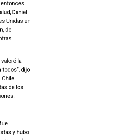
l entonces
alud, Daniel
nes Unidas en
n, de
otras
valoró la
 todos”, dijo
 Chile.
tas de los
iones.
 fue
istas y hubo