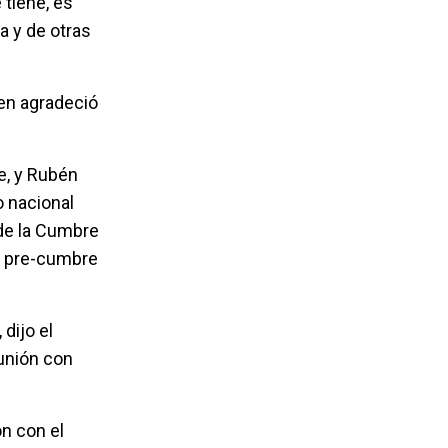
 tiene, es
a y de otras
ien agradeció
e, y Rubén
o nacional
 de la Cumbre
a pre-cumbre
dijo el
eunión con
on con el