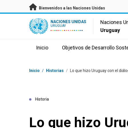
Saltar a contenido principal
Bienvenidos a las Naciones Unidas
UN Logo
Naciones U
NACIONES UNIDAS
URUGUAY
Uruguay
Inicio
Objetivos de Desarrollo Sost
Coordenadas dentro de la ruta de navegación
Inicio
/
Historias
/
Lo que hizo Uruguay con el diál
Historia
Lo que hizo Uru