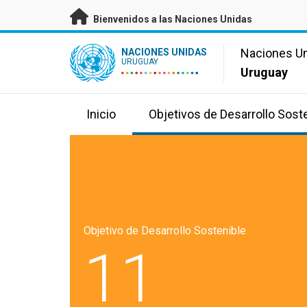
Saltar a contenido principal
Bienvenidos a las Naciones Unidas
UN Logo
Naciones U
NACIONES UNIDAS
URUGUAY
Uruguay
Inicio
Objetivos de Desarrollo Sost
Objetivo de Desarrollo Sostenible
11