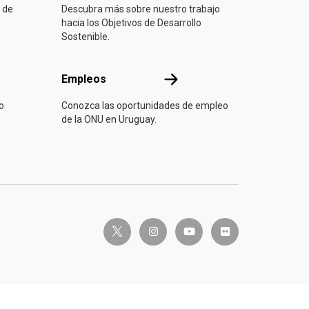
 de
Descubra más sobre nuestro trabajo
hacia los Objetivos de Desarrollo
Sostenible.
Empleos
Empleos
o
Conozca las oportunidades de empleo
de la ONU en Uruguay.
twitter-x
instagram
youtube
flickr