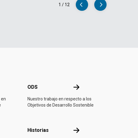
1
/
12
ONU
ODS
ODS
 en
Nuestro trabajo en respecto a los
e
Objetivos de Desarrollo Sostenible
ón
Historias
Historias