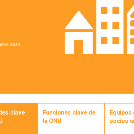
anos sean
.
des clave
Funciones clave de
Equipos 
U
la ONU
socios e