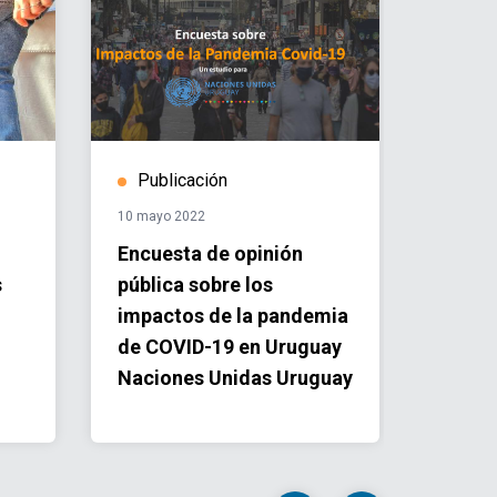
Publicación
Hist
10 mayo 2022
04 abril 
Encuesta de opinión
Nuevo
s
pública sobre los
Mujer
impactos de la pandemia
políti
de COVID-19 en Uruguay
a muj
Naciones Unidas Uruguay