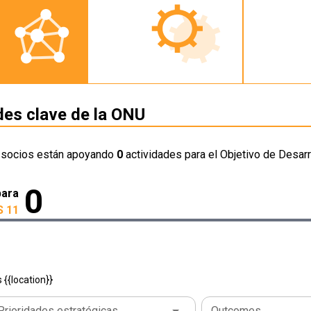
des clave de la ONU
 socios están apoyando
0
actividades para el Objetivo de Desarr
0
para
 11
{{location}}
Prioridades estratégicas
Outcomes