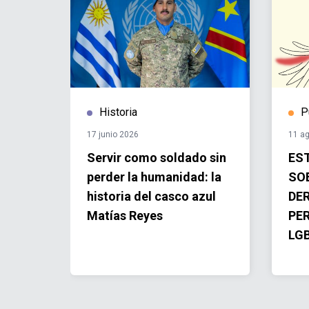
Historia
P
17 junio 2026
11 a
cho,
Servir como soldado sin
ES
perder la humanidad: la
SOB
historia del casco azul
DE
Matías Reyes
PE
LG