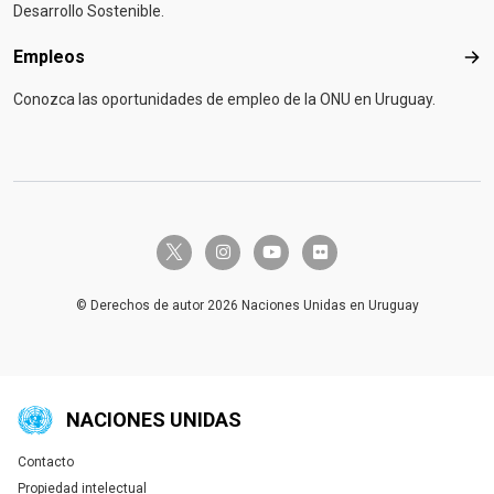
Desarrollo Sostenible.
Empleos
Emp
Conozca las oportunidades de empleo de la ONU en Uruguay.
twitter-x
instagram
youtube
flickr
© Derechos de autor 2026 Naciones Unidas en Uruguay
NACIONES UNIDAS
Contacto
Global U.N. menu
Propiedad intelectual