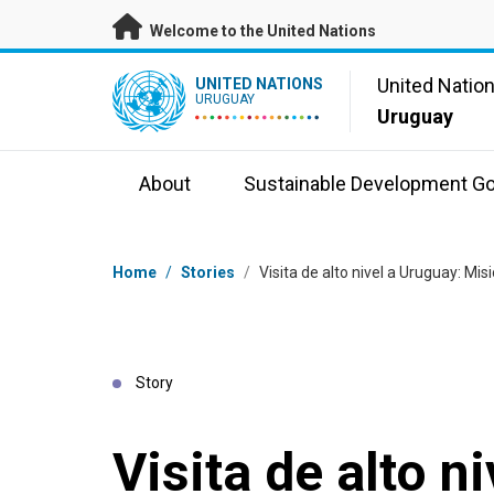
Skip to main content
Welcome to the United Nations
UN Logo
United Natio
UNITED NATIONS
URUGUAY
Uruguay
About
Sustainable Development Go
Breadcrumb
Home
/
Stories
/
Visita de alto nivel a Uruguay: M
Story
Visita de alto n