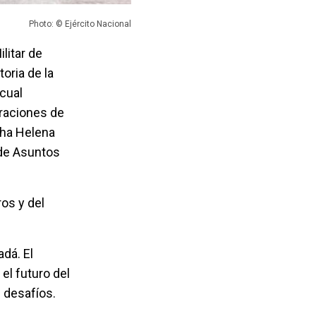
Photo: © Ejército Nacional
litar de
toria de la
cual
eraciones de
tha Helena
 de Asuntos
ros y del
dá. El
el futuro del
 desafíos.