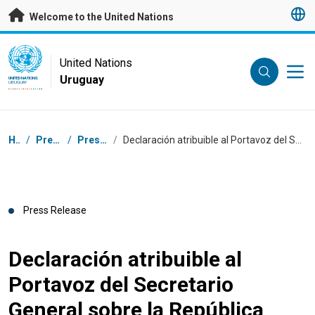
Skip to main content
Welcome to the United Nations
UN Logo
United Nations
Uruguay
UNITED NATIONS
URUGUAY
Breadcrumb
Home
/
Press Centre
/
Press Releases
/
Declaración atribuible al Portavoz del Secretario General sobre la República Democrática del Congo
Press Release
Declaración atribuible al
Portavoz del Secretario
General sobre la República