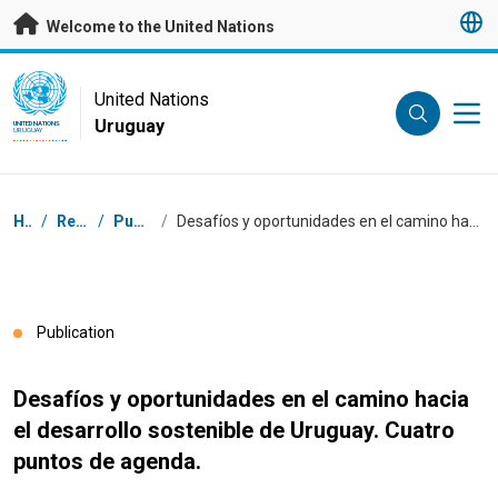
Skip to main content
Welcome to the United Nations
UN Logo
United Nations
Uruguay
UNITED NATIONS
URUGUAY
Breadcrumb
Home
/
Resources
/
Publications
/
Desafíos y oportunidades en el camino hacia el desarrollo sostenible de Uruguay. Cuatro puntos de agenda.
Publication
Desafíos y oportunidades en el camino hacia
el desarrollo sostenible de Uruguay. Cuatro
puntos de agenda.