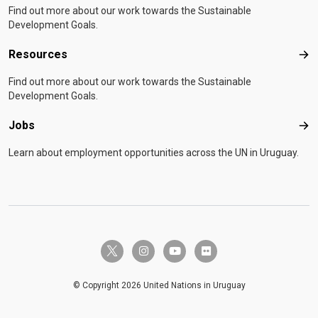
Find out more about our work towards the Sustainable
Development Goals.
Resources
Res
Find out more about our work towards the Sustainable
Development Goals.
Jobs
Job
Learn about employment opportunities across the UN in Uruguay.
twitter-x
instagram
youtube
flickr
© Copyright 2026 United Nations in Uruguay