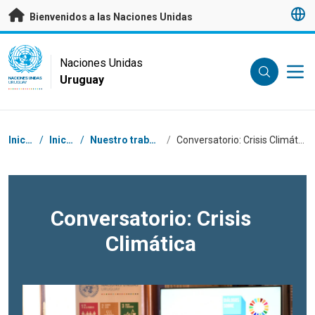
Saltar a contenido principal
Bienvenidos a las Naciones Unidas
UN Logo
Naciones Unidas
Uruguay
NACIONES UNIDAS
URUGUAY
Coordenadas dentro de la ruta de navegación
Inicio
/
Inicio
/
Nuestro trabajo
/
Conversatorio: Crisis Climática
Conversatorio: Crisis
Climática