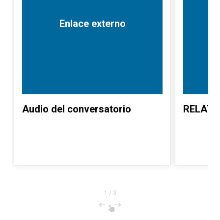
Enlace externo
Audio del conversatorio
RELATO
1
/
3