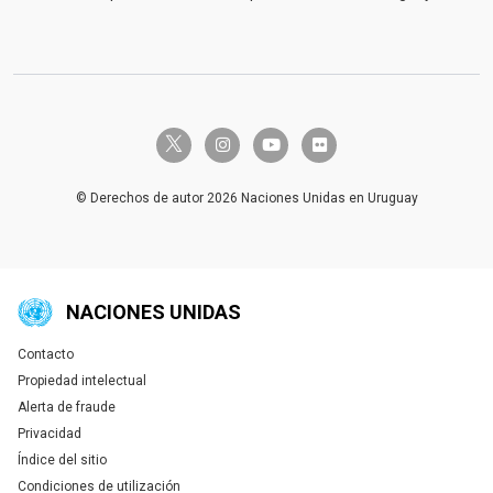
twitter-x
instagram
youtube
flickr
© Derechos de autor 2026 Naciones Unidas en Uruguay
NACIONES UNIDAS
Contacto
Global U.N. menu
Propiedad intelectual
Alerta de fraude
Privacidad
Índice del sitio
Condiciones de utilización