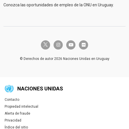
Conozca las oportunidades de empleo de la ONU en Uruguay.
twitter-x
instagram
youtube
flickr
© Derechos de autor 2026 Naciones Unidas en Uruguay
NACIONES UNIDAS
Contacto
Global U.N. menu
Propiedad intelectual
Alerta de fraude
Privacidad
Índice del sitio