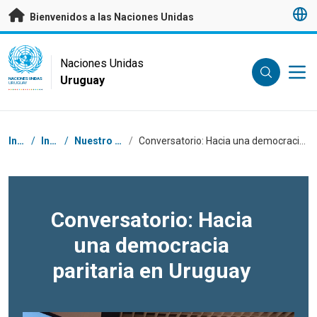
Saltar a contenido principal
Bienvenidos a las Naciones Unidas
UN Logo
Naciones Unidas
Uruguay
NACIONES UNIDAS
URUGUAY
Coordenadas dentro de la ruta de navegación
Inicio
/
Inicio
/
Nuestro trabajo
/
Conversatorio: Hacia una democracia paritaria en Uruguay
Conversatorio: Hacia
una democracia
paritaria en Uruguay