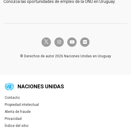
Conozca las oportunidades de empleo de la ONU en Uruguay.
twitter-x
instagram
youtube
flickr
© Derechos de autor 2026 Naciones Unidas en Uruguay
NACIONES UNIDAS
Contacto
Global U.N. menu
Propiedad intelectual
Alerta de fraude
Privacidad
Índice del sitio