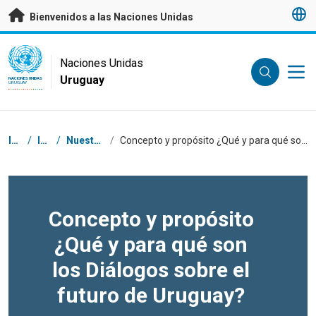
Saltar a contenido principal
Bienvenidos a las Naciones Unidas
UN Logo
Naciones Unidas
Uruguay
NACIONES UNIDAS
URUGUAY
Coordenadas dentro de la ruta de navegación
Inicio
/
Inicio
/
Nuestro trabajo
/
Concepto y propósito ¿Qué y para qué son los Diálogos sobre el futuro de Uruguay?
Concepto y propósito
¿Qué y para qué son
los Diálogos sobre el
futuro de Uruguay?