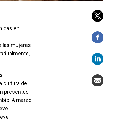
Unidas en
l
e las mujeres
gradualmente,
es
 cultura de
én presentes
mbio. A marzo
ueve
ueve