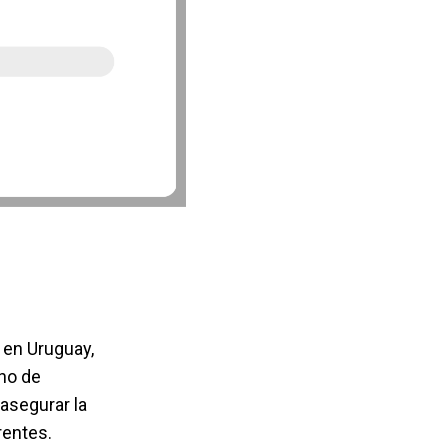
 en Uruguay,
no de
 asegurar la
rentes.