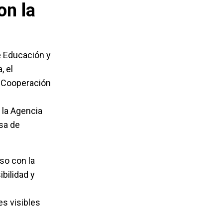
on la
e Educación y
, el
e Cooperación
 la Agencia
sa de
so con la
bilidad y
n
es visibles