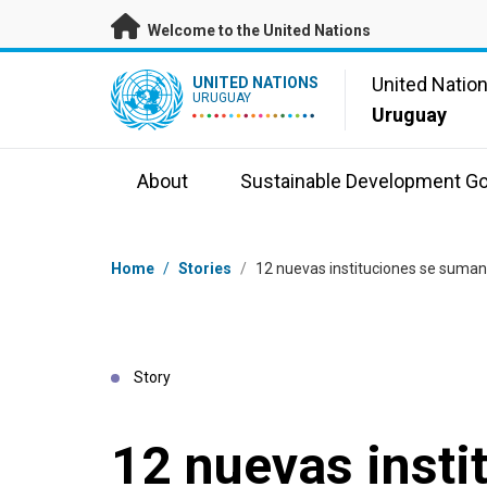
Skip to main content
Welcome to the United Nations
UN Logo
United Natio
UNITED NATIONS
URUGUAY
Uruguay
About
Sustainable Development Go
Breadcrumb
Home
/
Stories
/
12 nuevas instituciones se suman
Story
12 nuevas insti