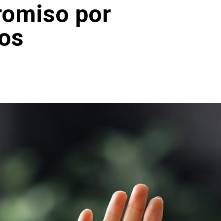
romiso por
ios