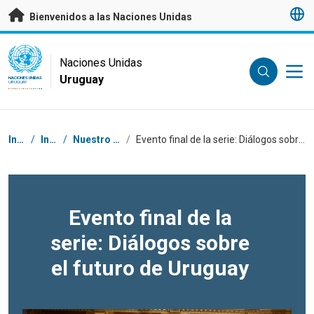
Saltar a contenido principal
Bienvenidos a las Naciones Unidas
UN Logo
Naciones Unidas
Uruguay
NACIONES UNIDAS
URUGUAY
Coordenadas dentro de la ruta de navegación
Inicio
/
Inicio
/
Nuestro trabajo
/
Evento final de la serie: Diálogos sobre el futuro de Uruguay
Evento final de la
serie: Diálogos sobre
el futuro de Uruguay